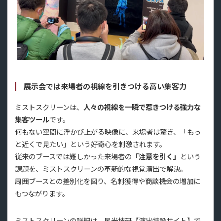
展示会では来場者の視線を引きつける高い集客力
ミストスクリーンは、
人々の視線を一瞬で惹きつける強力な
集客ツール
です。
何もない空間に浮かび上がる映像に、来場者は驚き、「もっ
と近くで見たい」という好奇心を刺激されます。
従来のブースでは難しかった来場者の
「注意を引く」
という
課題を、ミストスクリーンの革新的な視覚演出で解決。
周囲ブースとの差別化を図り、名刺獲得や商談機会の増加に
もつながります。
ミストスクリーンの詳細は、星光技研【演出特設サイト】で