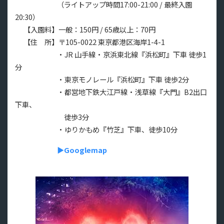
（ライトアップ時間17:00-21:00 / 最終入園
20:30）
【入園料】一般：150円 / 65歳以上：70円
【住 所】〒105-0022 東京都港区海岸1-4-1
・JR 山手線・京浜東北線『浜松町』下車 徒歩1
分
・東京モノレール『浜松町』下車 徒歩2分
・都営地下鉄大江戸線・浅草線『大門』B2出口
下車、
徒歩3分
・ゆりかもめ『竹芝』下車、徒歩10分
▶Googlemap