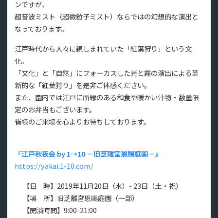
ンですが、
超音波ミスト（超微粒子ミスト）ならではの幻想的な演出と
なっております。
江戸時代から人々に親しまれていた「紅葉狩り」という文
化。
「文化」と「自然」にフォーカスした光と霧の演出による革
新的な「紅葉狩り」を是非ご体感ください。
また、園内では江戸に所縁のある和食や暖かい汁物・数量限
定のお弁当もございます。
皆様のご来場を心よりお待ちしております。
『江戸秋夜会 by 1→10 －旧芝離宮恩賜庭園－』
https://yakai.1-10.com/
【日 時】2019年11月20日（水）- 23日（土・祝）
【場 所】旧芝離宮恩賜庭園（一部）
【開演時間】9:00-21:00