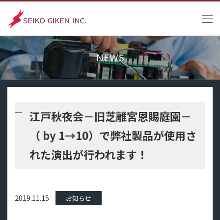
NEWS
江戸秋夜会－旧芝離宮恩賜庭園－
（ by 1→10）で弊社製品が使用さ
れた演出が行われます！
2019.11.15
お知らせ