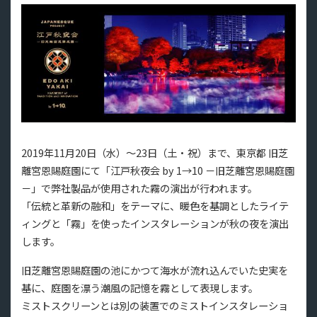
2019年11月20日（水）～23日（土・祝）まで、東京都 旧芝
離宮恩賜庭園にて「江戸秋夜会 by 1→10 －旧芝離宮恩賜庭園
－」で弊社製品が使用された霧の演出が行われます。
「伝統と革新の融和」をテーマに、暖色を基調としたライテ
ィングと「霧」を使ったインスタレーションが秋の夜を演出
します。
旧芝離宮恩賜庭園の池にかつて海水が流れ込んでいた史実を
基に、庭園を漂う潮風の記憶を霧として表現します。
ミストスクリーンとは別の装置でのミストインスタレーショ